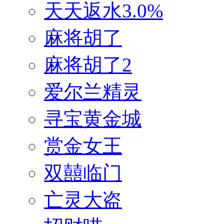
天天返水3.0%
麻将胡了
麻将胡了2
爱尔兰精灵
寻宝黄金城
赏金女王
双囍临门
亡灵大盗